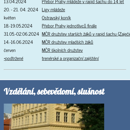
13.04.2024
Přebor Prahy mládeže v rapid šachu do 14 let
20. - 21. 04. 2024
Ligy mládeže
květen
Ostravský koník
18.-19.05.2024
Přebor Prahy jednotlivců finále
31.05.-02.06.2024
MČR družstev starších žáků v rapid šachu (Zaječ
14.-16.06.2024
MČR družstev mladších žáků
červen
MČR školních družstev
*podtržené
trenérské a organizační zajištění
Vzdělání, sebevědomí, slušnost