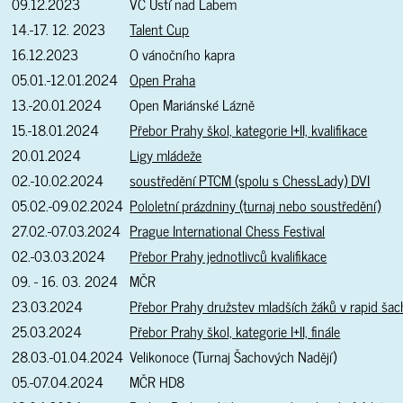
09.12.2023
VC Ústí nad Labem
14.-17. 12. 2023
Talent Cup
16.12.2023
O vánočního kapra
05.01.-12.01.2024
Open Praha
13.-20.01.2024
Open Mariánské Lázně
15.-18.01.2024
Přebor Prahy škol, kategorie I+II, kvalifikace
20.01.2024
Ligy mládeže
02.-10.02.2024
soustředění PTCM (spolu s ChessLady) DVI
05.02.-09.02.2024
Pololetní prázdniny (turnaj nebo soustředění)
27.02.-07.03.2024
Prague International Chess Festival
02.-03.03.2024
Přebor Prahy jednotlivců kvalifikace
09. - 16. 03. 2024
MČR
23.03.2024
Přebor Prahy družstev mladších žáků v rapid ša
25.03.2024
Přebor Prahy škol, kategorie I+II, finále
28.03.-01.04.2024
Velikonoce (Turnaj Šachových Nadějí)
05.-07.04.2024
MČR HD8