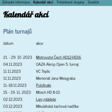
Základní informace
Kalendář akcí
Tréninkové skupiny
Soutěže
Kalendář akcí
Plán turnajů
datum
akce
21. - 29. 10. 2023
Mistrovství Čech HD12-HD16
04.11.2023
OAZA Akrop Open 5. turnaj
11.11.2023
VC Teplic
11.11.2023
Memoriál Jana Weisgraba
11.-18.11.2023
Polofinále
15. - 19. 11. 2023
Mčech HD 8-10
02.12.2023
Ligy mládeže
03.12.2023
Mikulášská šachová nadílka