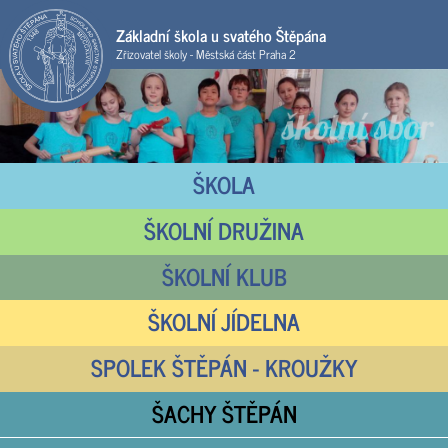
Základní škola u svatého Štěpána
Zřizovatel školy - Městská část Praha 2
ŠKOLA
ŠKOLNÍ DRUŽINA
ŠKOLNÍ KLUB
ŠKOLNÍ JÍDELNA
SPOLEK ŠTĚPÁN - KROUŽKY
ŠACHY ŠTĚPÁN