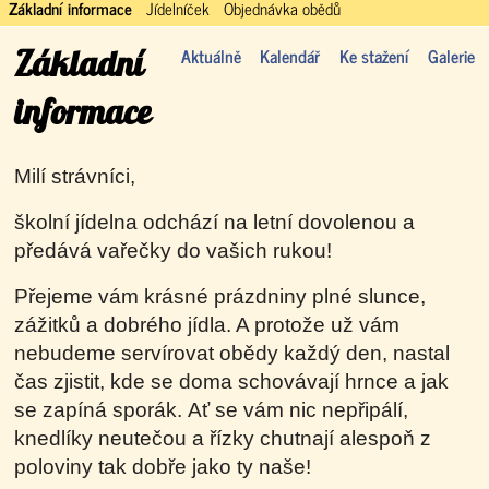
Základní informace
Jídelníček
Objednávka obědů
Základní
Aktuálně
Kalendář
Ke stažení
Galerie
informace
Milí strávníci,
školní jídelna odchází na letní dovolenou a
předává vařečky do vašich rukou!
Přejeme vám krásné prázdniny plné slunce,
zážitků a dobrého jídla. A protože už vám
nebudeme servírovat obědy každý den, nastal
čas zjistit, kde se doma schovávají hrnce a jak
se zapíná
sporák.
Ať se vám nic nepřipálí,
knedlíky neutečou a řízky chutnají alespoň z
poloviny tak dobře jako ty naše!