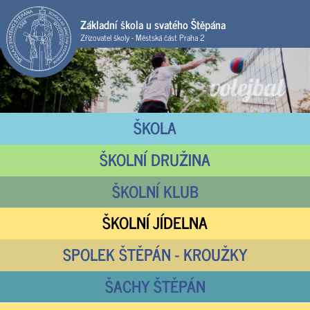
Základní škola u svatého Štěpána
Zřizovatel školy - Městská část Praha 2
ŠKOLA
ŠKOLNÍ DRUŽINA
ŠKOLNÍ KLUB
ŠKOLNÍ JÍDELNA
SPOLEK ŠTĚPÁN - KROUŽKY
ŠACHY ŠTĚPÁN