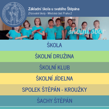
Základní škola u svatého Štěpána
Zřizovatel školy - Městská část Praha 2
ŠKOLA
ŠKOLNÍ DRUŽINA
ŠKOLNÍ KLUB
ŠKOLNÍ JÍDELNA
SPOLEK ŠTĚPÁN - KROUŽKY
ŠACHY ŠTĚPÁN