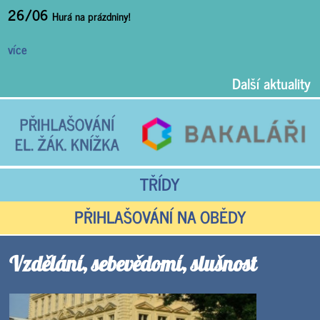
26/06
Hurá na prázdniny!
více
Další aktuality
TŘÍDY
PŘIHLAŠOVÁNÍ NA OBĚDY
Vzdělání, sebevědomí, slušnost