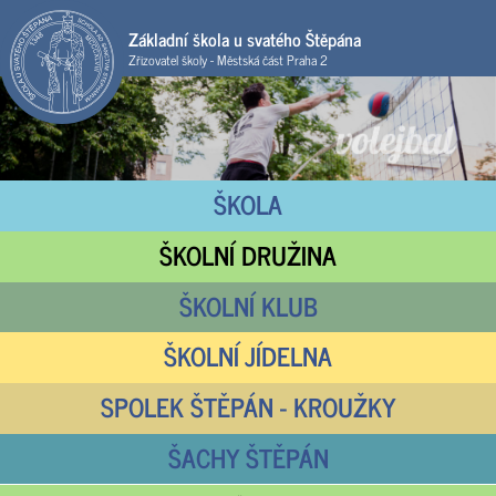
Základní škola u svatého Štěpána
Zřizovatel školy - Městská část Praha 2
ŠKOLA
ŠKOLNÍ DRUŽINA
ŠKOLNÍ KLUB
ŠKOLNÍ JÍDELNA
SPOLEK ŠTĚPÁN - KROUŽKY
ŠACHY ŠTĚPÁN