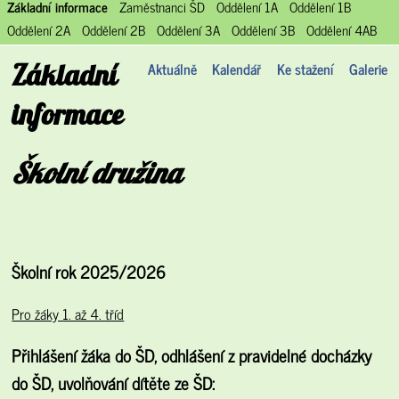
Základní informace
Zaměstnanci ŠD
Oddělení 1A
Oddělení 1B
Oddělení 2A
Oddělení 2B
Oddělení 3A
Oddělení 3B
Oddělení 4AB
Základní
Aktuálně
Kalendář
Ke stažení
Galerie
informace
Školní družina
Školní rok 2025/2026
Pro žáky 1. až 4. tříd
Přihlášení žáka do ŠD, odhlášení z pravidelné docházky
do ŠD, uvolňování dítěte ze ŠD: