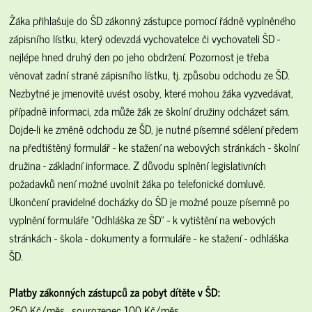
Žáka přihlašuje do ŠD zákonný zástupce pomocí řádně vyplněného
zápisního lístku, který odevzdá vychovatelce či vychovateli ŠD -
nejlépe hned druhý den po jeho obdržení. Pozornost je třeba
věnovat zadní straně zápisního lístku, tj. způsobu odchodu ze ŠD.
Nezbytné je jmenovitě uvést osoby, které mohou žáka vyzvedávat,
případně informaci, zda může žák ze školní družiny odcházet sám.
Dojde-li ke změně odchodu ze ŠD, je nutné písemné sdělení předem
na předtištěný formulář - ke stažení na webových stránkách - školní
družina - základní informace. Z důvodu splnění legislativních
požadavků není možné uvolnit žáka po telefonické domluvě.
Ukončení pravidelné docházky do ŠD je možné pouze písemně po
vyplnění formuláře "Odhláška ze ŠD" - k vytištění na webových
stránkách - škola - dokumenty a formuláře - ke stažení - odhláška
ŠD.
Platby zákonných zástupců za pobyt dítěte v ŠD:
250 Kč/měs., sourozenec 100 Kč/měs.