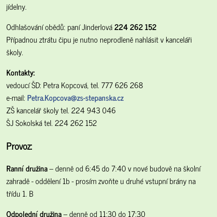
jídelny.
Odhlašování obědů: paní Jinderlová
224 262 152
Případnou ztrátu čipu je nutno neprodleně nahlásit v kanceláři
školy.
Kontakty:
vedoucí ŠD: Petra Kopcová, tel. 777 626 268
e-mail:
Petra.Kopcova@zs-stepanska.cz
ZŠ kancelář školy tel. 224 943 046
ŠJ Sokolská tel. 224 262 152
Provoz:
Ranní družina
– denně od 6:45 do 7:40 v nové budově na školní
zahradě - oddělení 1b - prosím zvoňte u druhé vstupní brány na
třídu 1. B
Odpolední družina
– denně od 11:30 do 17:30