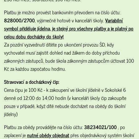
Platbu je možno provést bankovním převodem na číslo účtu:
828000/2700
, výjimečně hotově v kanceláři školy.
Variabilní
symbol přiděluje jídelna, je stejný pro všechny platby a je platný po
celou dobu docházky do školy!
Za pozdní vyzvednutí dítěte po ukončení provozu ŠD, kdy
vychovatel musí zajistit dohled nad žákem do doby příchodu
zákonných zástupců, bude škola zákonným zástupcům účtovat 100
Kč za každou započatou hodinu.
Stravovací a docházkový čip:
Cena čipu je 100 Kč - k zakoupení ve školní jídelně v Sokolské 6
denně od 12:00 do 14:00 hodin (v kanceláři školy čip zakoupíte
pouze v případě, když dítě nebude docházet na obědy do školní
jídelny)
Platbu za obědy provádějte na číslo účtu:
38234021/100
, po
zaplacení je
nutné obědy objednat
přes objednávkový systém školní