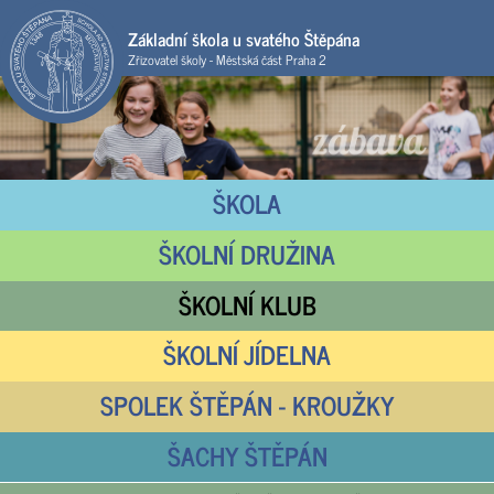
Základní škola u svatého Štěpána
Zřizovatel školy - Městská část Praha 2
ŠKOLA
ŠKOLNÍ DRUŽINA
ŠKOLNÍ KLUB
ŠKOLNÍ JÍDELNA
SPOLEK ŠTĚPÁN - KROUŽKY
ŠACHY ŠTĚPÁN