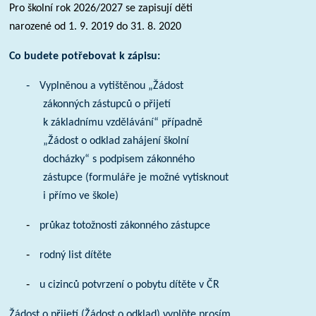
Pro školní rok 2026/2027 se zapisují děti
narozené od 1. 9. 2019 do 31. 8. 2020
Co budete potřebovat k zápisu:
-
Vyplněnou a vytištěnou „Žádost
zákonných zástupců o přijetí
k základnímu vzdělávání“ případně
„Žádost o odklad zahájení školní
docházky“ s podpisem zákonného
zástupce (formuláře je možné vytisknout
i přímo ve škole)
-
průkaz totožnosti zákonného zástupce
-
rodný list dítěte
-
u cizinců potvrzení o pobytu dítěte v ČR
Žádost o přijetí (Žádost o odklad) vyplňte prosím