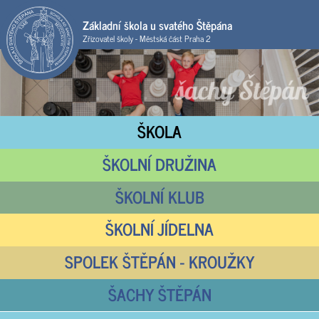
Základní škola u svatého Štěpána
Zřizovatel školy - Městská část Praha 2
ŠKOLA
ŠKOLNÍ DRUŽINA
ŠKOLNÍ KLUB
ŠKOLNÍ JÍDELNA
SPOLEK ŠTĚPÁN - KROUŽKY
ŠACHY ŠTĚPÁN