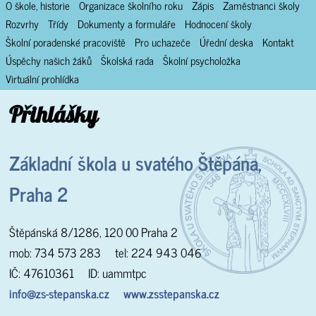
O škole, historie
Organizace školního roku
Zápis
Zaměstnanci školy
Rozvrhy
Třídy
Dokumenty a formuláře
Hodnocení školy
Školní poradenské pracoviště
Pro uchazeče
Úřední deska
Kontakt
Úspěchy našich žáků
Školská rada
Školní psycholožka
Virtuální prohlídka
Přihlášky
Základní škola u svatého Štěpána,
Praha 2
Štěpánská 8/1286, 120 00 Praha 2
mob: 734 573 283 tel: 224 943 046
IČ: 47610361 ID: uammtpc
info@zs-stepanska.cz
www.zsstepanska.cz