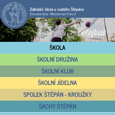
Základní škola u svatého Štěpána
Zřizovatel školy - Městská část Praha 2
ŠKOLA
ŠKOLNÍ DRUŽINA
ŠKOLNÍ KLUB
ŠKOLNÍ JÍDELNA
SPOLEK ŠTĚPÁN - KROUŽKY
ŠACHY ŠTĚPÁN