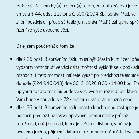
Potvrzuji, že jsem byl(a) poučen(a) o tom, že touto žádostí je ve
smyslu § 44, odst. 1 zákona č. 500/2004 Sb., správní řád, ve
znění pozdějších předpisů (dále jen „správní řád“), zahájeno sprá
řízení ve výše uvedené věci.
Dále jsem poučen(a) o tom, že:
dle § 36 odst. 3 správního řádu musí být účastníkům řízení pře
vydáním rozhodnutí ve věci dána možnost vyjádřit se k podkla
rozhodnutí této možnosti můžete využít po předchozí telefonick
dohodě (224 946 043) dne 26. 2. 2026 8:00 - 14:00 hod. P
uplynutí tohoto termínu bude ve věci vydáno rozhodnutí, které
Vám bude v souladu s § 72 správního řádu řádně oznámeno.
dle § 36 odst. 3 správního řádu účastník nebo jeho zástupce je
povinen předložit na výzvu oprávnění úřední osoby průkaz
totožnosti, což je doklad, který je veřejnou listinou, v němž je
uvedeno jméno, příjmení, datum a místo narození, místo trvaléh