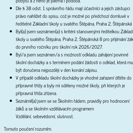
pobytu a z něho je patrná i podoba.
Dle § 38 odst. 1 správního řádu mají účastníci a jejich zástupci
právo nahlížet do spisu, což je možné po předchozí domluvě v
ředitelně Základní školy u svatého Štěpána, Praha 2, Štěpánská 
Byl(a) jsem seznámen(a) s kritérii stanovenými ředitelkou Základ
školy u svatého Štěpána, Praha 2, Štěpánská 8 pro přijímání žá
do prvního ročníku pro školní rok 2026/2027.
Byl/a jsem seznámen/a s možností odkladu zahájení povinné
školní docházky a s termínem podání žádosti o odklad, která mu
být doručena nejpozději v den konání zápisu.
V případě odkladu školní docházky je vhodné zařazení dítěte do
přípravné třídy a byly mi sděleny možné školy, při kterých je
přípravná třída zřízena.
Seznámil(a) jsem se se Školním řádem, pravidly pro hodnocení
žáků a se školním vzdělávacím programem
Vzdělání, sebevědomí, slušnost.
Tomuto poučení rozumím.