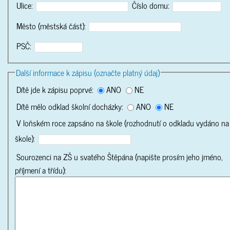
Ulice:
Číslo domu:
Město (městská část):
PSČ:
Další informace k zápisu (označte platný údaj)
Dítě jde k zápisu poprvé:
ANO
NE
Dítě mělo odklad školní docházky:
ANO
NE
V loňském roce zapsáno na škole (rozhodnutí o odkladu vydáno na
škole):
Sourozenci na ZŠ u svatého Štěpána (napište prosím jeho jméno,
příjmení a třídu):