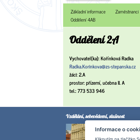
Základní informace
Zaměstnanci
Oddělení 4AB
Oddělení 2A
Vychovatel(ka): Kořínková Radka
Radka.Korinkova@zs-stepanska.cz
žáci: 2.A
prostor: přízemí, učebna II. A
tel.: 773 533 946
Vzdělání, sebevědomí, slušnost
Informace o cook
Kliknutím na tlačítko 