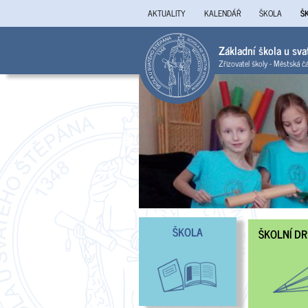
AKTUALITY
KALENDÁŘ
ŠKOLA
Š
Základní škola u sv
Zřizovatel školy - Městská č
ŠKOLA
ŠKOLNÍ D