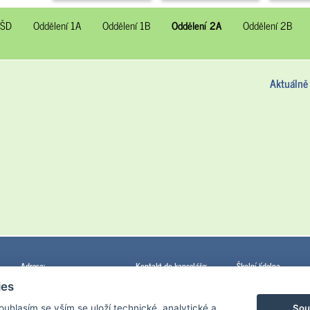
 ŠD
Oddělení 1A
Oddělení 1B
Oddělení 2A
Oddělení 2B
Aktuálně
Adresa:
Kontakt do kanceláře:
Školní jídelna
Základní škola u svatého Štěpána
Telefon: 224 943 046
Sokolská 6
ies
Štěpánská 1286/8
Mobil: 734 573 283
120 00 Praha 2
120 00 Praha 2
E-mail:
info@zs-stepanska.cz
tel. 224 262 152
Sou
Souhlasím se vším se uloží technické, analytické a