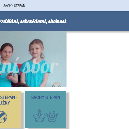
ŠACHY ŠTĚPÁN
zdělání, sebevědomí, slušnost
ŠTĚPÁN -
ŠACHY ŠTĚPÁN
UŽKY