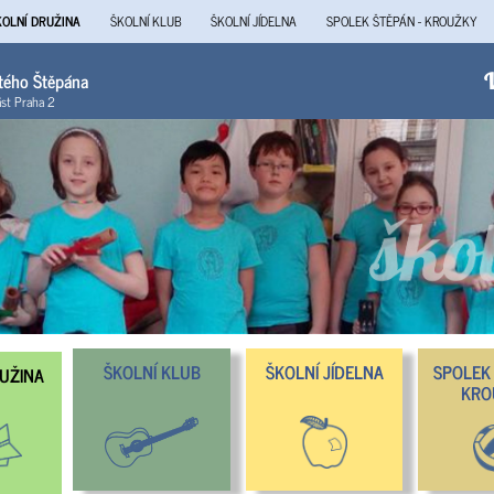
KOLNÍ DRUŽINA
ŠKOLNÍ KLUB
ŠKOLNÍ JÍDELNA
SPOLEK ŠTĚPÁN - KROUŽKY
atého Štěpána
V
ást Praha 2
ŠKOLNÍ KLUB
ŠKOLNÍ JÍDELNA
SPOLEK 
RUŽINA
KRO