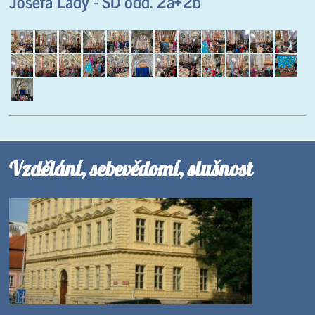
Josefa Lady - ŠD odd. 2a+2b
Vzdělání, sebevědomí, slušnost