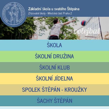
Základní škola u svatého Štěpána
Zřizovatel školy - Městská část Praha 2
ŠKOLA
ŠKOLNÍ DRUŽINA
ŠKOLNÍ KLUB
ŠKOLNÍ JÍDELNA
SPOLEK ŠTĚPÁN - KROUŽKY
ŠACHY ŠTĚPÁN