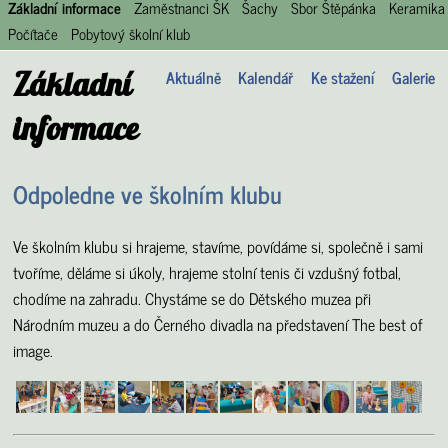
Základní informace
Zaměstnanci ŠK
Šachy
Sbor Štěpánka
Keramika
Počítače
Pobytový školní klub
Základní
Aktuálně
Kalendář
Ke stažení
Galerie
informace
Odpoledne ve školním klubu
Ve školním klubu si hrajeme, stavíme, povídáme si, společně i sami
tvoříme, děláme si úkoly, hrajeme stolní tenis či vzdušný fotbal,
chodíme na zahradu. Chystáme se do Dětského muzea při
Národním muzeu a do Černého divadla na představení The best of
image.