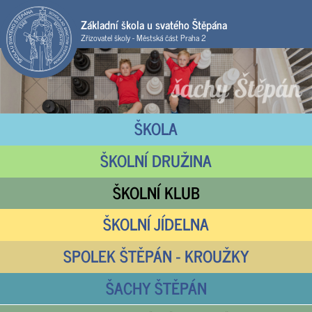
Základní škola u svatého Štěpána
Zřizovatel školy - Městská část Praha 2
ŠKOLA
ŠKOLNÍ DRUŽINA
ŠKOLNÍ KLUB
ŠKOLNÍ JÍDELNA
SPOLEK ŠTĚPÁN - KROUŽKY
ŠACHY ŠTĚPÁN