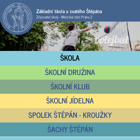
Základní škola u svatého Štěpána
Zřizovatel školy - Městská část Praha 2
ŠKOLA
ŠKOLNÍ DRUŽINA
ŠKOLNÍ KLUB
ŠKOLNÍ JÍDELNA
SPOLEK ŠTĚPÁN - KROUŽKY
ŠACHY ŠTĚPÁN