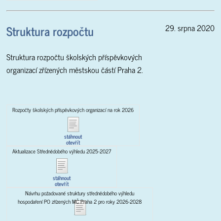
Struktura rozpočtu
29. srpna 2020
Struktura rozpočtu školských příspěvkových
organizací zřízených městskou částí Praha 2.
Rozpočty školských příspěvkových organizací na rok 2026
stáhnout
otevřít
Aktualizace Střednědobého výhledu 2025-2027
stáhnout
otevřít
Návrhu požadované struktury střednědobého výhledu
hospodaření PO zřízených MČ Praha 2 pro roky 2026-2028