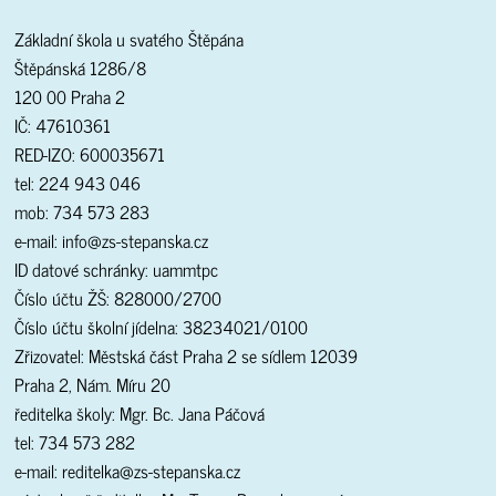
Základní škola u svatého Štěpána
Štěpánská 1286/8
120 00 Praha 2
IČ: 47610361
RED-IZO: 600035671
tel: 224 943 046
mob: 734 573 283
e-mail: info@zs-stepanska.cz
ID datové schránky: uammtpc
Číslo účtu ŽŠ: 828000/2700
Číslo účtu školní jídelna: 38234021/0100
Zřizovatel: Městská část Praha 2 se sídlem 12039
Praha 2, Nám. Míru 20
ředitelka školy: Mgr. Bc. Jana Páčová
tel: 734 573 282
e-mail: reditelka@zs-stepanska.cz