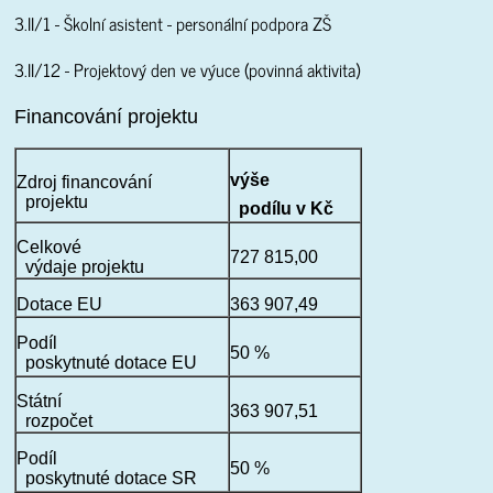
3.II/1 - Školní asistent - personální podpora ZŠ
3.II/12 - Projektový den ve výuce (povinná aktivita)
Financování projektu
výše

Zdroj financování

  projektu
  podílu v Kč
Celkové

727 815,00
  výdaje projektu
Dotace EU
363 907,49
Podíl

50 %
  poskytnuté dotace EU
Státní

363 907,51
  rozpočet
Podíl
50 %
  poskytnuté dotace SR