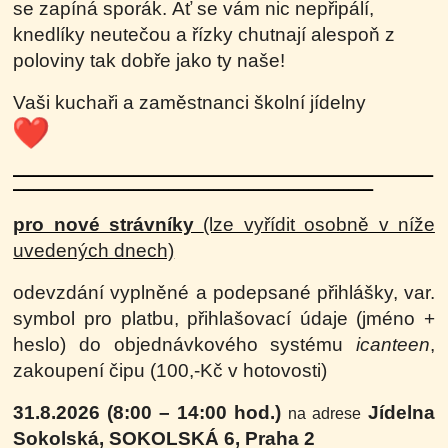
se zapíná
sporák.
Ať se vám nic nepřipálí,
knedlíky neutečou a řízky chutnají alespoň z
poloviny tak dobře jako ty naše!
Vaši kuchaři a zaměstnanci školní jídelny
------------------------------------------------------------------------------------
------------------
------------------------------------------------------
pro nové strávníky
(lze vyřídit osobně v níže
uvedených dnech)
odevzdání vyplněné a podepsané přihlášky, var.
symbol pro platbu, přihlašovací údaje (jméno +
heslo) do objednávkového systému
icanteen
,
zakoupení čipu (100,-Kč v hotovosti)
31.8.2026 (8:00 – 14:00 hod.)
Jídelna
na adrese
Sokolská, SOKOLSKÁ 6, Praha 2