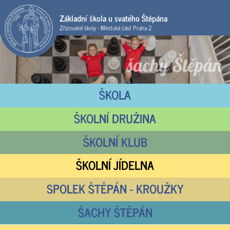
Základní škola u svatého Štěpána
Zřizovatel školy - Městská část Praha 2
ŠKOLA
ŠKOLNÍ DRUŽINA
ŠKOLNÍ KLUB
ŠKOLNÍ JÍDELNA
SPOLEK ŠTĚPÁN - KROUŽKY
ŠACHY ŠTĚPÁN