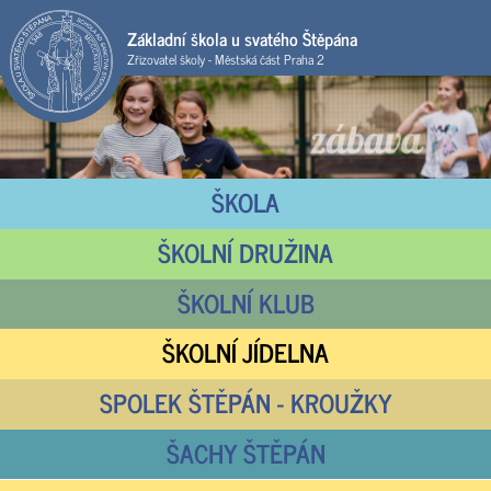
Základní škola u svatého Štěpána
Zřizovatel školy - Městská část Praha 2
ŠKOLA
ŠKOLNÍ DRUŽINA
ŠKOLNÍ KLUB
ŠKOLNÍ JÍDELNA
SPOLEK ŠTĚPÁN - KROUŽKY
ŠACHY ŠTĚPÁN