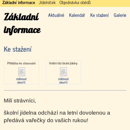
Základní informace
Jídelníček
Objednávka obědů
Základní
Aktuálně
Kalendář
Ke stažení
Galerie
informace
Ke stažení
Přihláška ke stravování
Vnitřní řád školní jídelny
stáhnout
stáhnout
otevřít
otevřít
Milí strávníci,
školní jídelna odchází na letní dovolenou a
předává vařečky do vašich rukou!