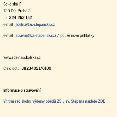
Sokolská 6
120 00 Praha 2
tel.
224 262 152
e-mail :
jidelna@zs-stepanska.cz
e-mail :
stravne@zs-stepanska.cz
/ pouze nové přihlášky
www.jidelnasokolska.cz
Číslo účtu:
38234021/0100
Informace o stravování
Vnitřní řád školní výdejny obědů ZŠ u sv. Štěpána najdete ZDE