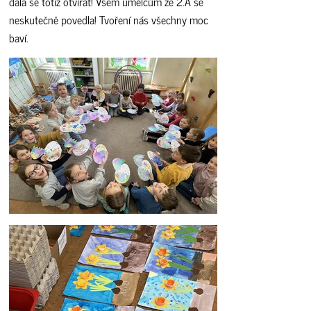
dala se totiž otvírat! Všem umělcům ze 2.A se
neskutečně povedla! Tvoření nás všechny moc
baví.