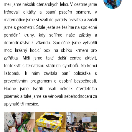
měli jsme několik čtenářských lekcí. V češtině jsme
trénovali diktáty a psaní psacím písmem, v
matematice jsme si vzali do parády pravítka a začali
jsme s geometrií. Stále ještě se těšíme na společné
pondělní kruhy, kdy sdílíme naše zážitky a
dobrodružství z víkendu. Společně jsme vytvořili
moc krásný kočičí box na sbírku krmení pro
zvířátka. Měli jsme také další centra aktivit,
tentokrát s tématikou státních symbolů. Na konci
listopadu k nám zavítala paní policistka s
preventivním programem o osobní bezpečnosti.
Hodně jsme tvořili, psali několik čtvrtletních
písemek a také jsme se věnovali sebehodnocení za
uplynulé tři mesíce.