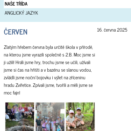
NAŠE TŘÍDA
ANGLICKÝ JAZYK
ČERVEN
16. června 2025
Zlatým hřebem června byla určitě škola v přírodě,
na kterou jsme vyrazili společně s 2.B. Moc jsme si
ji užili! Hráli jsme hry, trochu jsme se učili, užívali
jsme si čas na hřišti a v bazénu se slanou vodou,
zvládli jsme noční bojovku i výlet na zříceninu
hradu Zvířetice. Zpívali jsme, tvořili a měli jsme se
moc fajn!