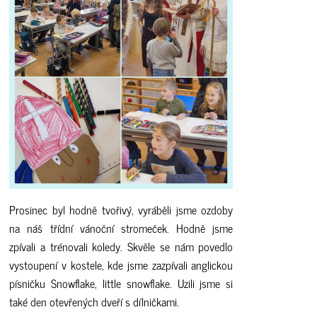
Prosinec byl hodně tvořivý, vyráběli jsme ozdoby
na náš třídní vánoční stromeček. Hodně jsme
zpívali a trénovali koledy. Skvěle se nám povedlo
vystoupení v kostele, kde jsme zazpívali anglickou
písničku Snowflake, little snowflake. Uzili jsme si
také den otevřených dveří s dílničkami.