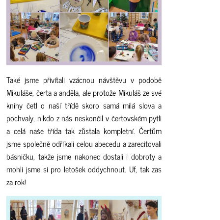
Také jsme přivítali vzácnou návštěvu v podobě
Mikuláše, čerta a anděla, ale protože Mikuláš ze své
knihy četl o naší třídě skoro samá milá slova a
pochvaly, nikdo z nás neskončil v čertovském pytli
a celá naše třída tak zůstala kompletní. Čertům
jsme společně odříkali celou abecedu a zarecitovali
básničku, takže jsme nakonec dostali i dobroty a
mohli jsme si pro letošek oddychnout. Uf, tak zas
za rok!