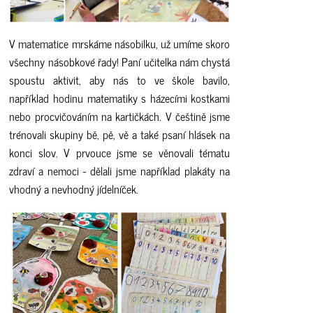
V matematice mrskáme násobilku, už umíme skoro
všechny násobkové řady! Paní učitelka nám chystá
spoustu aktivit, aby nás to ve škole bavilo,
například hodinu matematiky s házecími kostkami
nebo procvičováním na kartičkách. V češtině jsme
trénovali skupiny bě, pě, vě a také psaní hlásek na
konci slov. V prvouce jsme se věnovali tématu
zdraví a nemoci - dělali jsme například plakáty na
vhodný a nevhodný jídelníček.