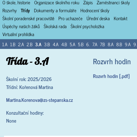
O škole, historie
Organizace školního roku
Zápis
Zaměstnanci školy
Rozvrhy
Třídy
Dokumenty a formuláře
Hodnocení školy
Školní poradenské pracoviště
Pro uchazeče
Úřední deska
Kontakt
Úspěchy našich žáků
Školská rada
Školní psycholožka
Virtuální prohlídka
1.A
1.B
2.A
2.B
3.A
3.B
4.A
4.B
5.A
5.B
6.
7.A
7.B
8.A
8.B
9.A
9
Třída - 3.A
Rozvrh hodin
Rozvrh hodin [.pdf]
Školní rok: 2025/2026
Třídní: Kořenová Martina
Martina.Korenova@zs-stepanska.cz
Konzultační hodiny:
None