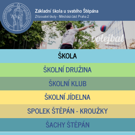
Základní škola u svatého Štěpána
Zřizovatel školy - Městská část Praha 2
ŠKOLA
ŠKOLNÍ DRUŽINA
ŠKOLNÍ KLUB
ŠKOLNÍ JÍDELNA
SPOLEK ŠTĚPÁN - KROUŽKY
ŠACHY ŠTĚPÁN