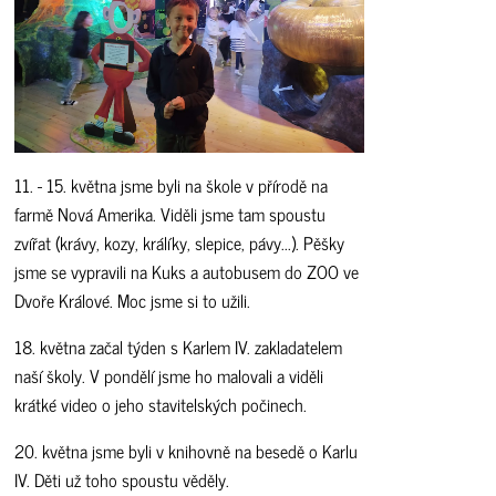
11. - 15. května jsme byli na škole v přírodě na
farmě Nová Amerika. Viděli jsme tam spoustu
zvířat (krávy, kozy, králíky, slepice, pávy...). Pěšky
jsme se vypravili na Kuks a autobusem do ZOO ve
Dvoře Králové. Moc jsme si to užili.
18. května začal týden s Karlem IV. zakladatelem
naší školy. V pondělí jsme ho malovali a viděli
krátké video o jeho stavitelských počinech.
20. května jsme byli v knihovně na besedě o Karlu
IV. Děti už toho spoustu věděly.