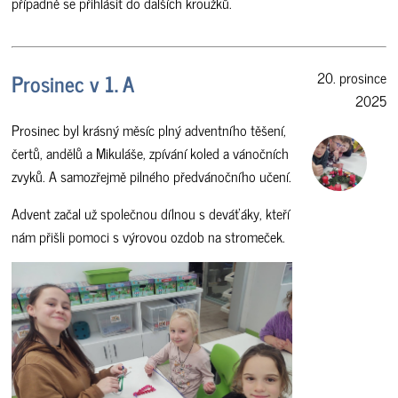
případně se přihlásit do dalších kroužků.
Prosinec v 1. A
20. prosince
2025
Prosinec byl krásný měsíc plný adventního těšení,
čertů, andělů a Mikuláše, zpívání koled a vánočních
zvyků. A samozřejmě pilného předvánočního učení.
Advent začal už společnou dílnou s deváťáky, kteří
nám přišli pomoci s výrovou ozdob na stromeček.