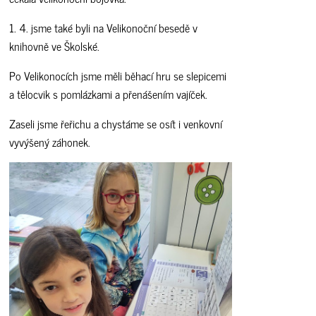
1. 4. jsme také byli na Velikonoční besedě v
knihovně ve Školské.
Po Velikonocích jsme měli běhací hru se slepicemi
a tělocvik s pomlázkami a přenášením vajíček.
Zaseli jsme řeřichu a chystáme se osít i venkovní
vyvýšený záhonek.