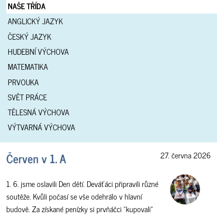
NAŠE TŘÍDA
ANGLICKÝ JAZYK
ČESKÝ JAZYK
HUDEBNÍ VÝCHOVA
MATEMATIKA
PRVOUKA
SVĚT PRÁCE
TĚLESNÁ VÝCHOVA
VÝTVARNÁ VÝCHOVA
Červen v 1. A
27. června 2026
1. 6. jsme oslavili Den dětí. Deváťáci připravili různé
soutěže. Kvůli počasí se vše odehrálo v hlavní
budově. Za získané penízky si prvňáčci "kupovali"