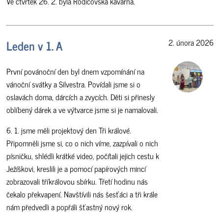
Ve čtvrtek 26. 2. byla Rodičovská kavárna.
Leden v 1. A
2. února 2026
První povánoční den byl dnem vzpomínání na
vánoční svátky a Silvestra. Povídali jsme si o
oslavách doma, dárcích a zvycích. Děti si přinesly
oblíbený dárek a ve výtvarce jsme si je namalovali.
6. 1. jsme měli projektový den Tři králové.
Připomněli jsme si, co o nich víme, zazpívali o nich
písničku, shlédli krátké video, počítali jejich cestu k
Ježíškovi, kreslili je a pomocí papírových mincí
zobrazovali tříkrálovou sbírku. Třetí hodinu nás
čekalo překvapení. Navštívili nás šesťáci a tři krále
nám předvedli a popřáli šťastný nový rok.