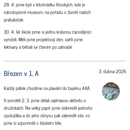
28. 4. jsme byli v letohrádku Kinských, kde je
národopisné muzeum, na pořadu o životě našich
prababiček.
30. 4. Ve škole jsme si jednu krásnou čarodějnici
vyrobili. Měli jsme projektový den, vařili jsme
lektvary a běhali se čtením po zahradě.
Březen v 1. A
3. dubna 2026
Každý pátek chodíme na plavání do bazénu AXA.
V pondělí 2. 3. jsme dělali zajímavou aktivitu v
družinkách. Na velký papír jsme obkreslili jednoho
spolužáka a do jeho obrysu pak zakreslili vše, co
jsme si vzpomněli o lidském těle.