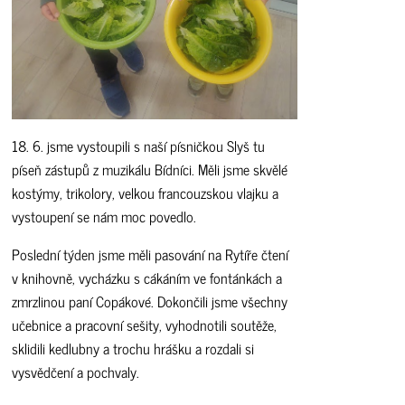
18. 6. jsme vystoupili s naší písničkou Slyš tu
píseň zástupů z muzikálu Bídníci. Měli jsme skvělé
kostýmy, trikolory, velkou francouzskou vlajku a
vystoupení se nám moc povedlo.
Poslední týden jsme měli pasování na Rytíře čtení
v knihovně, vycházku s cákáním ve fontánkách a
zmrzlinou paní Copákové. Dokončili jsme všechny
učebnice a pracovní sešity, vyhodnotili soutěže,
sklidili kedlubny a trochu hrášku a rozdali si
vysvědčení a pochvaly.