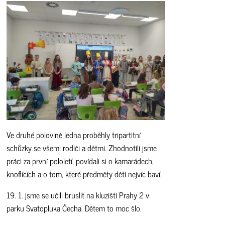
Ve druhé polovině ledna proběhly tripartitní
schůzky se všemi rodiči a dětmi. Zhodnotili jsme
práci za první pololetí, povídali si o kamarádech,
knoflících a o tom, které předměty děti nejvíc baví.
19. 1. jsme se učili bruslit na kluzišti Prahy 2 v
parku Svatopluka Čecha. Dětem to moc šlo.