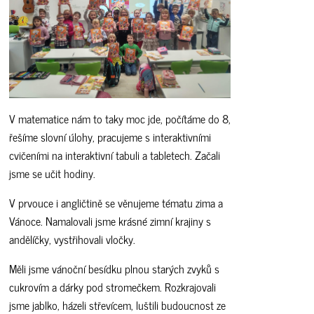
V matematice nám to taky moc jde, počítáme do 8,
řešíme slovní úlohy, pracujeme s interaktivními
cvičeními na interaktivní tabuli a tabletech. Začali
jsme se učit hodiny.
V prvouce i angličtině se věnujeme tématu zima a
Vánoce. Namalovali jsme krásné zimní krajiny s
andělíčky, vystřihovali vločky.
Měli jsme vánoční besídku plnou starých zvyků s
cukrovím a dárky pod stromečkem. Rozkrajovali
jsme jablko, házeli střevícem, luštili budoucnost ze