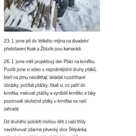
23. 1. jsme jeli do Velkého mlýna na divadelní
představení Kvak a Žbluňk jsou kamarádi.
26. 1. jsme měli projektový den Ptáci na krmítku.
Pustili jsme si video s nejznámějšími druhy ptáků,
kteří na zimu neodlétají, skládali rozstříhané
obrázky, počítali ptáčky, říkali si, co patří do
krmítka, malovali ptáčky a vyráběli krmítko a taky
pozorovali skutečné ptáky u krmítka na naší
zahradě.
Od druhého pololetí mohou děti z naší třídy
navštěvovat zdarma pěvecký sbor Štěpánka,