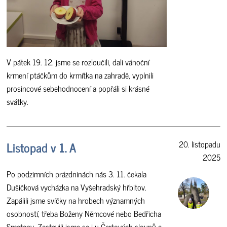
V pátek 19. 12. jsme se rozloučili, dali vánoční
krmení ptáčkům do krmítka na zahradě, vyplnili
prosincové sebehodnocení a popřáli si krásné
svátky.
Listopad v 1. A
20. listopadu
2025
Po podzimních prázdninách nás 3. 11. čekala
Dušičková vycházka na Vyšehradský hřbitov.
Zapálili jsme svíčky na hrobech významných
osobností, třeba Boženy Němcové nebo Bedřicha
Smetany. Zastavili jsme se i u Čertových sloupů a