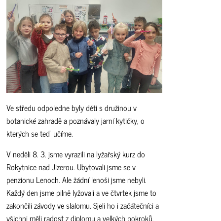
Ve středu odpoledne byly děti s družinou v
botanické zahradě a poznávaly jarní kytičky, o
kterých se teď učíme.
V neděli 8. 3. jsme vyrazili na lyžařský kurz do
Rokytnice nad Jizerou. Ubytovali jsme se v
penzionu Lenoch. Ale žádní lenoši jsme nebyli.
Každý den jsme pilně lyžovali a ve čtvrtek jsme to
zakončili závody ve slalomu. Sjeli ho i začátečníci a
všichni měli radost z diplomu a velkých pokroků.