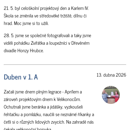
21. 5. byl celoškolní projektový den a Karlem IV.
Škola se změnila ve středověké tržiště, dílnu či
hrad. Moc jsme si to užili.
28. 5. jsme se společně fotografovali a taky jsme
viděli pohádku Zvířátka a loupežníci v Dřevěném
divadle Honzy Hrubce.
Duben v 1. A
13. dubna 2026
Začali jsme dnem plným legrace - Aprílem a
zároveň projektovým dnem k Velikonocům.
Ochutnali jsme beránka a jidášky, vyzkoušeli
řehtačku a pomlázku, naučili se neznámé říkanky a
četli si o různých lidových zvycích. Na zahradě nás
čekala velikonoční bojovka.