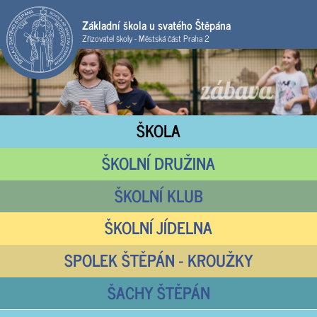
Základní škola u svatého Štěpána
Zřizovatel školy - Městská část Praha 2
ŠKOLA
ŠKOLNÍ DRUŽINA
ŠKOLNÍ KLUB
ŠKOLNÍ JÍDELNA
SPOLEK ŠTĚPÁN - KROUŽKY
ŠACHY ŠTĚPÁN