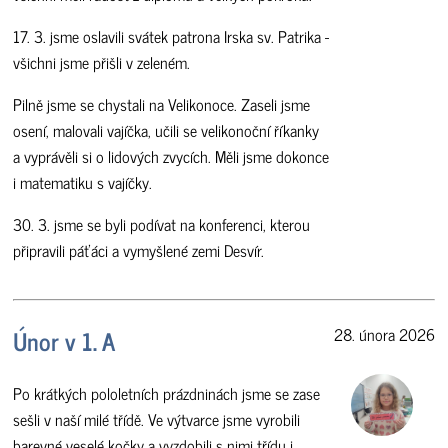
17. 3. jsme oslavili svátek patrona Irska sv. Patrika -
všichni jsme přišli v zeleném.
Pilně jsme se chystali na Velikonoce. Zaseli jsme
osení, malovali vajíčka, učili se velikonoční říkanky
a vyprávěli si o lidových zvycích. Měli jsme dokonce
i matematiku s vajíčky.
30. 3. jsme se byli podívat na konferenci, kterou
připravili páťáci a vymyšlené zemi Desvír.
Únor v 1. A
28. února 2026
Po krátkých pololetních prázdninách jsme se zase
sešli v naší milé třídě. Ve výtvarce jsme vyrobili
barevné veselé kočky a vyzdobili s nimi třídu i