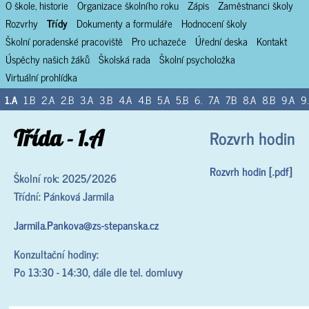
O škole, historie
Organizace školního roku
Zápis
Zaměstnanci školy
Rozvrhy
Třídy
Dokumenty a formuláře
Hodnocení školy
Školní poradenské pracoviště
Pro uchazeče
Úřední deska
Kontakt
Úspěchy našich žáků
Školská rada
Školní psycholožka
Virtuální prohlídka
1.A
1.B
2.A
2.B
3.A
3.B
4.A
4.B
5.A
5.B
6.
7.A
7.B
8.A
8.B
9.A
9
Třída - 1.A
Rozvrh hodin
Rozvrh hodin [.pdf]
Školní rok: 2025/2026
Třídní: Pánková Jarmila
Jarmila.Pankova@zs-stepanska.cz
Konzultační hodiny:
Po 13:30 - 14:30, dále dle tel. domluvy