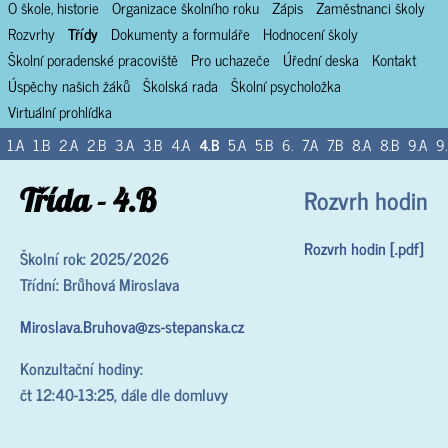
O škole, historie
Organizace školního roku
Zápis
Zaměstnanci školy
Rozvrhy
Třídy
Dokumenty a formuláře
Hodnocení školy
Školní poradenské pracoviště
Pro uchazeče
Úřední deska
Kontakt
Úspěchy našich žáků
Školská rada
Školní psycholožka
Virtuální prohlídka
1.A
1.B
2.A
2.B
3.A
3.B
4.A
4.B
5.A
5.B
6.
7.A
7.B
8.A
8.B
9.A
9
Třída - 4.B
Rozvrh hodin
Rozvrh hodin [.pdf]
Školní rok: 2025/2026
Třídní: Brůhová Miroslava
Miroslava.Bruhova@zs-stepanska.cz
Konzultační hodiny:
čt 12:40-13:25, dále dle domluvy