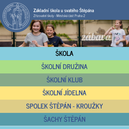
Základní škola u svatého Štěpána
Zřizovatel školy - Městská část Praha 2
ŠKOLA
ŠKOLNÍ DRUŽINA
ŠKOLNÍ KLUB
ŠKOLNÍ JÍDELNA
SPOLEK ŠTĚPÁN - KROUŽKY
ŠACHY ŠTĚPÁN