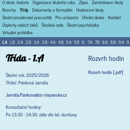
O škole, historie
Organizace školního roku
Zápis
Zaměstnanci školy
Rozvrhy
Třídy
Dokumenty a formuláře
Hodnocení školy
Školní poradenské pracoviště
Pro uchazeče
Úřední deska
Kontakt
Úspěchy našich žáků
Školská rada
Školní psycholožka
Virtuální prohlídka
1.A
1.B
2.A
2.B
3.A
3.B
4.A
4.B
5.A
5.B
6.
7.A
7.B
8.A
8.B
9.A
9
Třída - 1.A
Rozvrh hodin
Rozvrh hodin [.pdf]
Školní rok: 2025/2026
Třídní: Pánková Jarmila
Jarmila.Pankova@zs-stepanska.cz
Konzultační hodiny:
Po 13:30 - 14:30, dále dle tel. domluvy