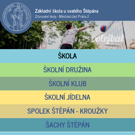
Základní škola u svatého Štěpána
Zřizovatel školy - Městská část Praha 2
ŠKOLA
ŠKOLNÍ DRUŽINA
ŠKOLNÍ KLUB
ŠKOLNÍ JÍDELNA
SPOLEK ŠTĚPÁN - KROUŽKY
ŠACHY ŠTĚPÁN