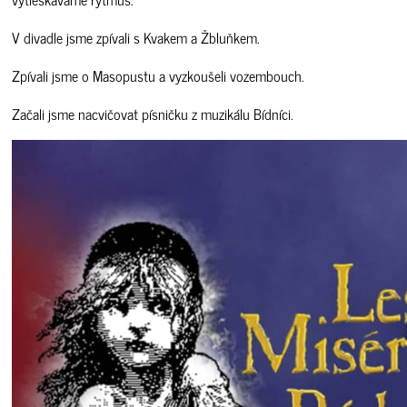
V divadle jsme zpívali s Kvakem a Žbluňkem.
Zpívali jsme o Masopustu a vyzkoušeli vozembouch.
Začali jsme nacvičovat písničku z muzikálu Bídníci.