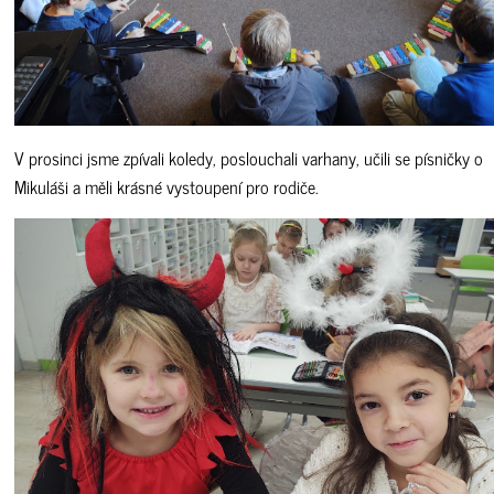
V prosinci jsme zpívali koledy, poslouchali varhany, učili se písničky o
Mikuláši a měli krásné vystoupení pro rodiče.