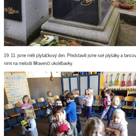
19. 11. jsme měli plyšáčkový den. Představili jsme své plyšáky a tancov
nimi na melodii Mravenčí ukolébavky.