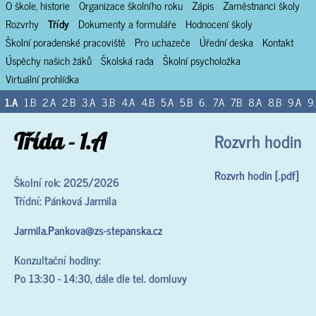
O škole, historie
Organizace školního roku
Zápis
Zaměstnanci školy
Rozvrhy
Třídy
Dokumenty a formuláře
Hodnocení školy
Školní poradenské pracoviště
Pro uchazeče
Úřední deska
Kontakt
Úspěchy našich žáků
Školská rada
Školní psycholožka
Virtuální prohlídka
1.A
1.B
2.A
2.B
3.A
3.B
4.A
4.B
5.A
5.B
6.
7.A
7.B
8.A
8.B
9.A
9
Třída - 1.A
Rozvrh hodin
Rozvrh hodin [.pdf]
Školní rok: 2025/2026
Třídní: Pánková Jarmila
Jarmila.Pankova@zs-stepanska.cz
Konzultační hodiny:
Po 13:30 - 14:30, dále dle tel. domluvy