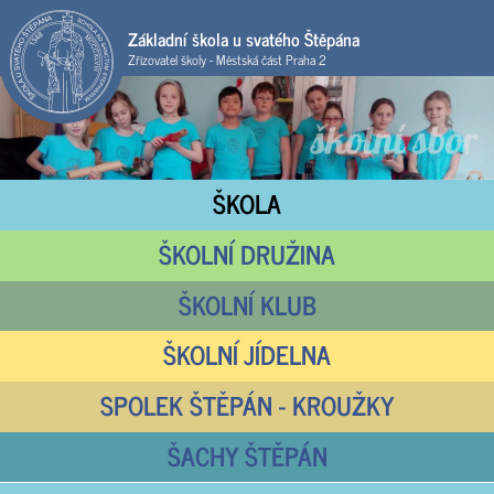
Základní škola u svatého Štěpána
Zřizovatel školy - Městská část Praha 2
ŠKOLA
ŠKOLNÍ DRUŽINA
ŠKOLNÍ KLUB
ŠKOLNÍ JÍDELNA
SPOLEK ŠTĚPÁN - KROUŽKY
ŠACHY ŠTĚPÁN