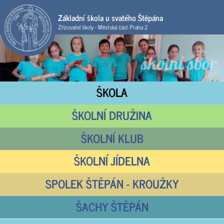
Základní škola u svatého Štěpána
Zřizovatel školy - Městská část Praha 2
ŠKOLA
ŠKOLNÍ DRUŽINA
ŠKOLNÍ KLUB
ŠKOLNÍ JÍDELNA
SPOLEK ŠTĚPÁN - KROUŽKY
ŠACHY ŠTĚPÁN