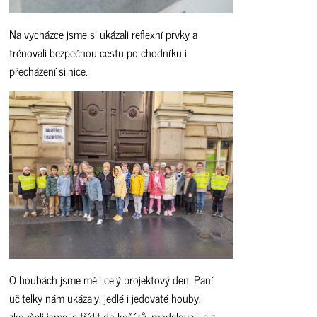
Na vycházce jsme si ukázali reflexní prvky a
trénovali bezpečnou cestu po chodníku i
přecházení silnice.
O houbách jsme měli celý projektový den. Paní
učitelky nám ukázaly, jedlé i jedovaté houby,
zkoušeli jsme je třídit do košíků, modelovali je z