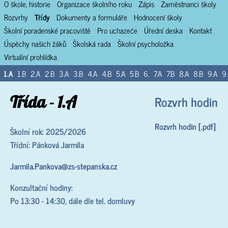
O škole, historie
Organizace školního roku
Zápis
Zaměstnanci školy
Rozvrhy
Třídy
Dokumenty a formuláře
Hodnocení školy
Školní poradenské pracoviště
Pro uchazeče
Úřední deska
Kontakt
Úspěchy našich žáků
Školská rada
Školní psycholožka
Virtuální prohlídka
1.A
1.B
2.A
2.B
3.A
3.B
4.A
4.B
5.A
5.B
6.
7.A
7.B
8.A
8.B
9.A
9
Třída - 1.A
Rozvrh hodin
Rozvrh hodin [.pdf]
Školní rok: 2025/2026
Třídní: Pánková Jarmila
Jarmila.Pankova@zs-stepanska.cz
Konzultační hodiny:
Po 13:30 - 14:30, dále dle tel. domluvy