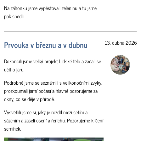
Na záhonku jsme vypěstovali zeleninu a tu jsme
pak snědli.
Prvouka v březnu a v dubnu
13. dubna 2026
Dokončili jsme velký projekt Lidské tělo a začali se
učit o jaru.
Podrobně jsme se seznámili s velikonočními zvyky,
prozkoumali jarní počasí a hlavně pozorujeme za
okny, co se děje v přírodě.
Vysvětlili jsme si, jaký je rozdíl mezi setím a
sázením a zaseli osení a řeřichu. Pozorujeme klíčení
semínek.