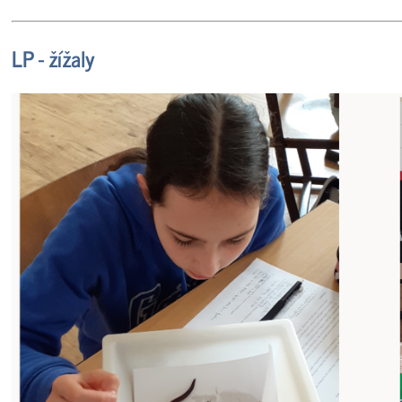
LP - žížaly