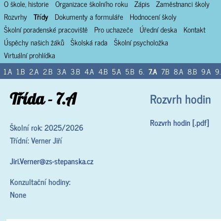
O škole, historie
Organizace školního roku
Zápis
Zaměstnanci školy
Rozvrhy
Třídy
Dokumenty a formuláře
Hodnocení školy
Školní poradenské pracoviště
Pro uchazeče
Úřední deska
Kontakt
Úspěchy našich žáků
Školská rada
Školní psycholožka
Virtuální prohlídka
1.A
1.B
2.A
2.B
3.A
3.B
4.A
4.B
5.A
5.B
6.
7.A
7.B
8.A
8.B
9.A
9
Třída - 7.A
Rozvrh hodin
Rozvrh hodin [.pdf]
Školní rok: 2025/2026
Třídní: Verner Jiří
Jiri.Verner@zs-stepanska.cz
Konzultační hodiny:
None