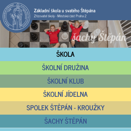
Základní škola u svatého Štěpána
Zřizovatel školy - Městská část Praha 2
ŠKOLA
ŠKOLNÍ DRUŽINA
ŠKOLNÍ KLUB
ŠKOLNÍ JÍDELNA
SPOLEK ŠTĚPÁN - KROUŽKY
ŠACHY ŠTĚPÁN