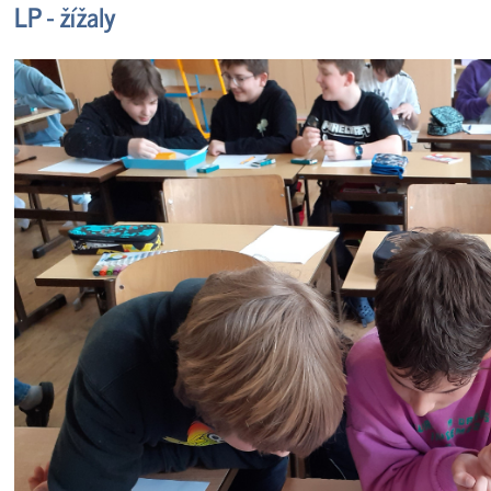
LP - žížaly