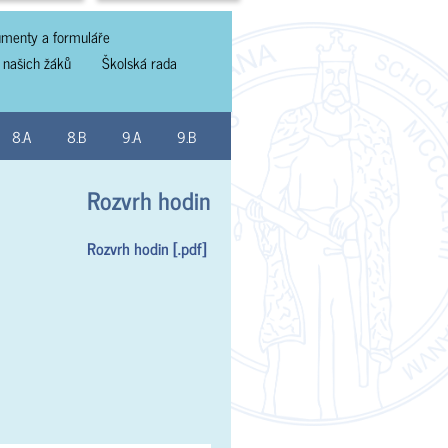
menty a formuláře
 našich žáků
Školská rada
8.A
8.B
9.A
9.B
Rozvrh hodin
Rozvrh hodin [.pdf]