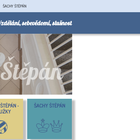
ŠACHY ŠTĚPÁN
zdělání, sebevědomí, slušnost
ŠTĚPÁN -
ŠACHY ŠTĚPÁN
UŽKY