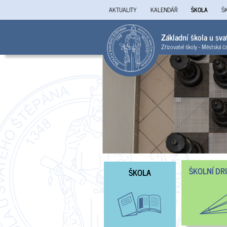
AKTUALITY
KALENDÁŘ
ŠKOLA
Š
Základní škola u sv
Zřizovatel školy - Městská č
ŠKOLNÍ DR
ŠKOLA