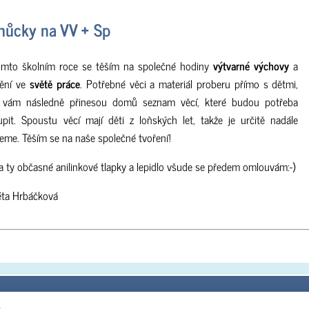
ůcky na VV + Sp
omto školním roce se těším na společné hodiny
výtvarné výchovy
a
bění ve
světě práce
. Potřebné věci a materiál proberu přímo s dětmi,
é vám následně přinesou domů seznam věcí, které budou potřeba
pit. Spoustu věcí mají děti z loňských let, takže je určitě nadále
jeme. Těším se na naše společné tvoření!
a ty občasné anilinkové tlapky a lepidlo všude se předem omlouvám:-)
éta Hrbáčková
Adresa:
Kontakt do kanceláře:
Školní jídelna