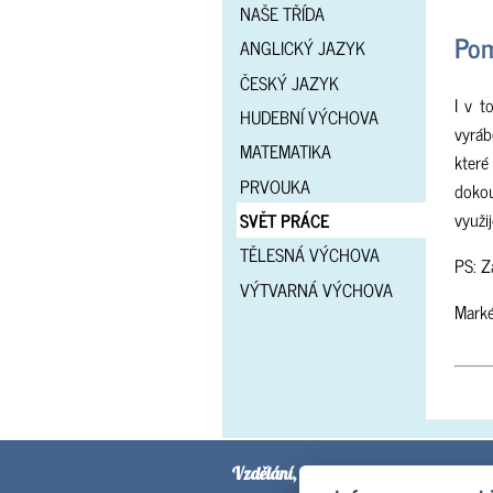
NAŠE TŘÍDA
Pom
ANGLICKÝ JAZYK
ČESKÝ JAZYK
I v t
HUDEBNÍ VÝCHOVA
vyrá
MATEMATIKA
kter
PRVOUKA
dokou
využi
SVĚT PRÁCE
TĚLESNÁ VÝCHOVA
PS: Z
VÝTVARNÁ VÝCHOVA
Mark
Vzdělání, sebevědomí, slušnost