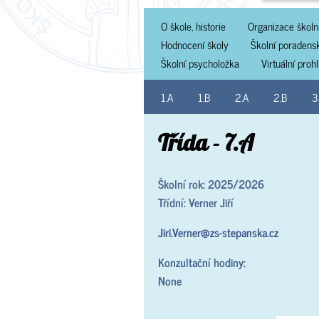
O škole, historie
Organizace školn
Hodnocení školy
Školní poradens
Školní psycholožka
Virtuální proh
1.A
1.B
2.A
2.B
3
Třída - 7.A
Školní rok: 2025/2026
Třídní: Verner Jiří
Jiri.Verner@zs-stepanska.cz
Konzultační hodiny:
None