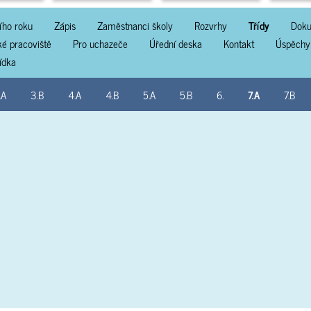
ího roku
Zápis
Zaměstnanci školy
Rozvrhy
Třídy
Doku
ké pracoviště
Pro uchazeče
Úřední deska
Kontakt
Úspěchy
lídka
.A
3.B
4.A
4.B
5.A
5.B
6.
7.A
7.B