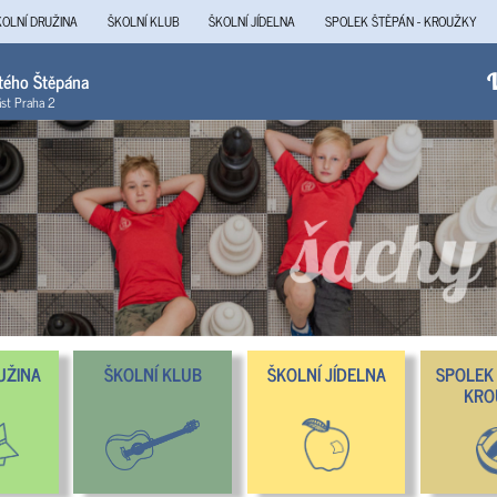
KOLNÍ DRUŽINA
ŠKOLNÍ KLUB
ŠKOLNÍ JÍDELNA
SPOLEK ŠTĚPÁN - KROUŽKY
atého Štěpána
V
ást Praha 2
UŽINA
ŠKOLNÍ KLUB
ŠKOLNÍ JÍDELNA
SPOLEK 
KRO