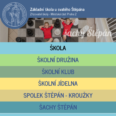
Základní škola u svatého Štěpána
Zřizovatel školy - Městská část Praha 2
ŠKOLA
ŠKOLNÍ DRUŽINA
ŠKOLNÍ KLUB
ŠKOLNÍ JÍDELNA
SPOLEK ŠTĚPÁN - KROUŽKY
ŠACHY ŠTĚPÁN