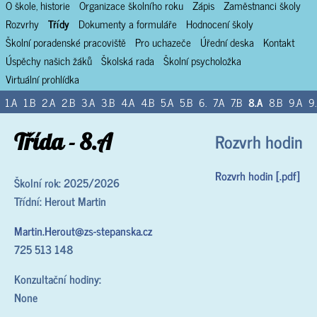
O škole, historie
Organizace školního roku
Zápis
Zaměstnanci školy
Rozvrhy
Třídy
Dokumenty a formuláře
Hodnocení školy
Školní poradenské pracoviště
Pro uchazeče
Úřední deska
Kontakt
Úspěchy našich žáků
Školská rada
Školní psycholožka
Virtuální prohlídka
1.A
1.B
2.A
2.B
3.A
3.B
4.A
4.B
5.A
5.B
6.
7.A
7.B
8.A
8.B
9.A
9
Třída - 8.A
Rozvrh hodin
Rozvrh hodin [.pdf]
Školní rok: 2025/2026
Třídní: Herout Martin
Martin.Herout@zs-stepanska.cz
725 513 148
Konzultační hodiny:
None