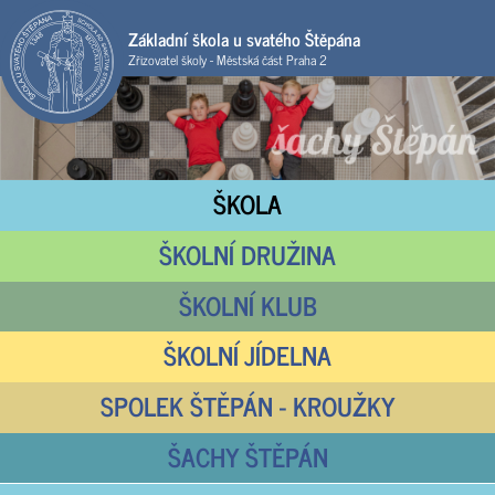
Základní škola u svatého Štěpána
Zřizovatel školy - Městská část Praha 2
ŠKOLA
ŠKOLNÍ DRUŽINA
ŠKOLNÍ KLUB
ŠKOLNÍ JÍDELNA
SPOLEK ŠTĚPÁN - KROUŽKY
ŠACHY ŠTĚPÁN