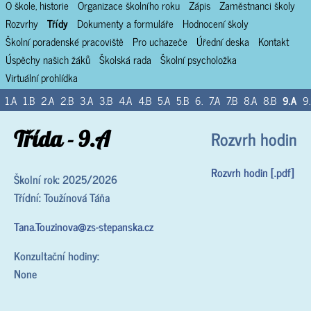
O škole, historie
Organizace školního roku
Zápis
Zaměstnanci školy
Rozvrhy
Třídy
Dokumenty a formuláře
Hodnocení školy
Školní poradenské pracoviště
Pro uchazeče
Úřední deska
Kontakt
Úspěchy našich žáků
Školská rada
Školní psycholožka
Virtuální prohlídka
1.A
1.B
2.A
2.B
3.A
3.B
4.A
4.B
5.A
5.B
6.
7.A
7.B
8.A
8.B
9.A
9
Třída - 9.A
Rozvrh hodin
Rozvrh hodin [.pdf]
Školní rok: 2025/2026
Třídní: Toužínová Táňa
Tana.Touzinova@zs-stepanska.cz
Konzultační hodiny:
None