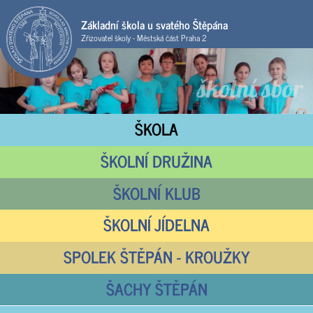
Základní škola u svatého Štěpána
Zřizovatel školy - Městská část Praha 2
ŠKOLA
ŠKOLNÍ DRUŽINA
ŠKOLNÍ KLUB
ŠKOLNÍ JÍDELNA
SPOLEK ŠTĚPÁN - KROUŽKY
ŠACHY ŠTĚPÁN