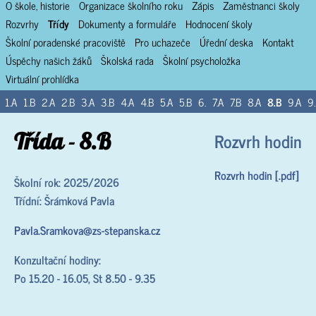
O škole, historie
Organizace školního roku
Zápis
Zaměstnanci školy
Rozvrhy
Třídy
Dokumenty a formuláře
Hodnocení školy
Školní poradenské pracoviště
Pro uchazeče
Úřední deska
Kontakt
Úspěchy našich žáků
Školská rada
Školní psycholožka
Virtuální prohlídka
1.A
1.B
2.A
2.B
3.A
3.B
4.A
4.B
5.A
5.B
6.
7.A
7.B
8.A
8.B
9.A
9
Třída - 8.B
Rozvrh hodin
Rozvrh hodin [.pdf]
Školní rok: 2025/2026
Třídní: Šrámková Pavla
Pavla.Sramkova@zs-stepanska.cz
Konzultační hodiny:
Po 15.20 - 16.05, St 8.50 - 9.35