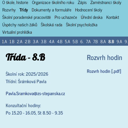
O škole, historie
Organizace školního roku
Zápis
Zaměstnanci školy
Rozvrhy
Třídy
Dokumenty a formuláře
Hodnocení školy
Školní poradenské pracoviště
Pro uchazeče
Úřední deska
Kontakt
Úspěchy našich žáků
Školská rada
Školní psycholožka
Virtuální prohlídka
1.A
1.B
2.A
2.B
3.A
3.B
4.A
4.B
5.A
5.B
6.
7.A
7.B
8.A
8.B
9.A
9
Třída - 8.B
Rozvrh hodin
Rozvrh hodin [.pdf]
Školní rok: 2025/2026
Třídní: Šrámková Pavla
Pavla.Sramkova@zs-stepanska.cz
Konzultační hodiny:
Po 15.20 - 16.05, St 8.50 - 9.35