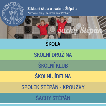
Základní škola u svatého Štěpána
Zřizovatel školy - Městská část Praha 2
ŠKOLA
ŠKOLNÍ DRUŽINA
ŠKOLNÍ KLUB
ŠKOLNÍ JÍDELNA
SPOLEK ŠTĚPÁN - KROUŽKY
ŠACHY ŠTĚPÁN